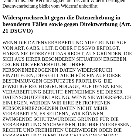
Mail an uns. Die Rechtmäßigkeit der bis zum Widerruf erfolgten
Datenverarbeitung bleibt vom Widerruf unberührt.
Widerspruchsrecht gegen die Datenerhebung in
besonderen Fällen sowie gegen Direktwerbung (Art.
21 DSGVO)
WENN DIE DATENVERARBEITUNG AUF GRUNDLAGE
VON ART. 6 ABS. 1 LIT. E ODER F DSGVO ERFOLGT,
HABEN SIE JEDERZEIT DAS RECHT, AUS GRÜNDEN, DIE
SICH AUS IHRER BESONDEREN SITUATION ERGEBEN,
GEGEN DIE VERARBEITUNG IHRER
PERSONENBEZOGENEN DATEN WIDERSPRUCH
EINZULEGEN; DIES GILT AUCH FÜR EIN AUF DIESE
BESTIMMUNGEN GESTÜTZTES PROFILING. DIE
JEWEILIGE RECHTSGRUNDLAGE, AUF DENEN EINE
VERARBEITUNG BERUHT, ENTNEHMEN SIE DIESER
DATENSCHUTZERKLÄRUNG. WENN SIE WIDERSPRUCH
EINLEGEN, WERDEN WIR IHRE BETROFFENEN
PERSONENBEZOGENEN DATEN NICHT MEHR
VERARBEITEN, ES SEI DENN, WIR KÖNNEN
ZWINGENDE SCHUTZWÜRDIGE GRÜNDE FÜR DIE
VERARBEITUNG NACHWEISEN, DIE IHRE INTERESSEN,
RECHTE UND FREIHEITEN ÜBERWIEGEN ODER DIE
VERARBEITUNG DIENT DER GELTENDMACHUNG,